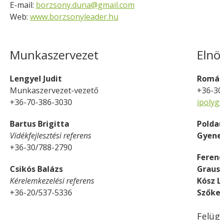
E-mail:
borzsony.duna@gmail.com
Web:
www.borzsonyleader.hu
Munkaszervezet
Eln
Lengyel Judit
Román
Munkaszervezet-vezető
+36-3
+36-70-386-3030
ipoly
Bartus Brigitta
Polda
Vidékfejlesztési referens
Gyene
+36-30/788-2790
Feren
Csikós Balázs
Grau
Kérelemkezelési referens
Kósz 
+36-20/537-5336
Szőke
Felüg