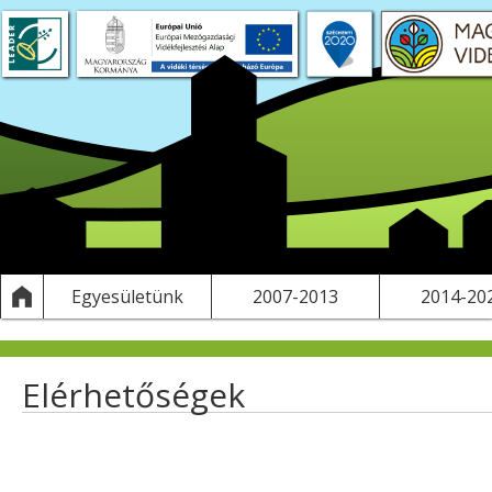
t projektek
FS tervezés
Saját pályázatok, kiadványok
LEADER
Működési költségeink
Egyesületünk
2007-2013
2014-20
Elérhetőségek