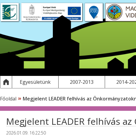
t projektek
FS tervezés
Saját pályázatok, kiadványok
LEADER
Működési költségeink
Egyesületünk
2007-2013
2014-20
»
Főoldal
Megjelent LEADER felhívás az Önkormányzatok
Megjelent LEADER felhívás a
2026.01.09. 16:22:50