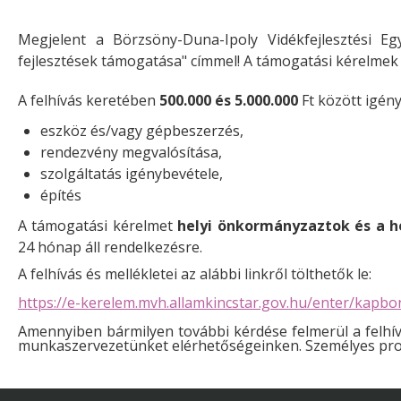
Megjelent a Börzsöny-Duna-Ipoly Vidékfejlesztési Eg
fejlesztések támogatása" címmel! A támogatási kérelme
A felhívás keretében
500.000 és 5.000.000
Ft között igén
eszköz és/vagy gépbeszerzés,
rendezvény megvalósítása,
szolgáltatás igénybevétele,
építés
A támogatási kérelmet
helyi önkormányzaztok és a 
24 hónap áll rendelkezésre.
A felhívás és mellékletei az alábbi linkről tölthetők le:
https://e-kerelem.mvh.allamkincstar.gov.hu/enter/kap
Amennyiben bármilyen további kérdése felmerül a felhí
munkaszervezetünket elérhetőségeinken. Személyes proj