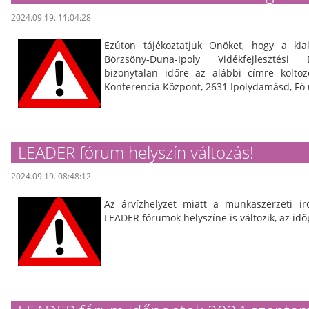
2024.09.19. 11:04:28
Ezúton tájékoztatjuk Önöket, hogy a kial
Börzsöny-Duna-Ipoly Vidékfejlesztési
bizonytalan időre az alábbi címre költöz
Konferencia Központ, 2631 Ipolydamásd, Fő 
LEADER fórum helyszín változás!
2024.09.19. 08:48:12
Az árvízhelyzet miatt a munkaszerzeti ir
LEADER fórumok helyszíne is változik, az id