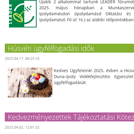
Újabb 2 alkalommal tartunk LEADER fórumot 
2025. május hónapban a Munkaszervez
Ipolydamásdon (Ipolydamásd Oktatási és
Ipolydamásd, Fő út 16.) az alábbi időpontokban
Húsvéti ügyfélfogadási idők
2025.04.17. 08:25:16
Kedves Ügyfeleink! 2025. évben a Húsv
Duna-Ipoly Vidékfejlesztési Egyesüle
ügyfélfogadását.
Kedvezményezettek Tájékoztatási Kötez
2025.04.02. 12:01:32