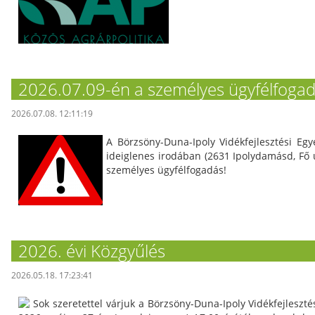
2026.07.09-én a személyes ügyfélfogad
2026.07.08. 12:11:19
A Börzsöny-Duna-Ipoly Vidékfejlesztési Eg
ideiglenes irodában (2631 Ipolydamásd, Fő 
személyes ügyfélfogadás!
2026. évi Közgyűlés
2026.05.18. 17:23:41
Sok szeretettel várjuk a Börzsöny-Duna-Ipoly Vidékfejleszt