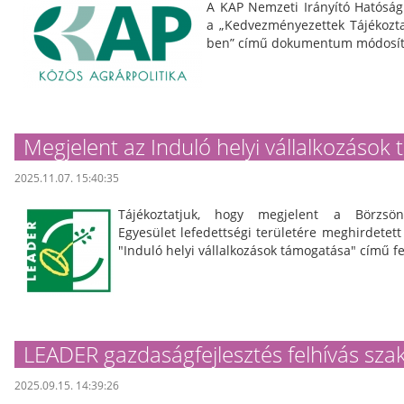
A KAP Nemzeti Irányító Hatósá
a „Kedvezményezettek Tájékozta
ben” című dokumentum módosít
Megjelent az Induló helyi vállalkozások
2025.11.07. 15:40:35
Tájékoztatjuk, hogy megjelent a Börzsöny-
Egyesület lefedettségi területére meghirdete
"Induló helyi vállalkozások támogatása" című fe
LEADER gazdaságfejlesztés felhívás sza
2025.09.15. 14:39:26