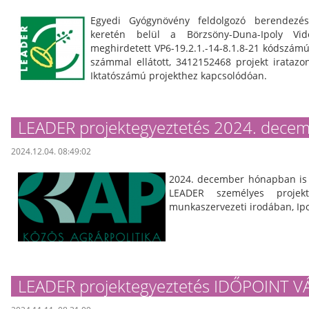
Egyedi Gyógynövény feldolgozó berendezés
keretén belül a Börzsöny-Duna-Ipoly Vidék
meghirdetett VP6-19.2.1.-14-8.1.8-21 kódszámú
számmal ellátott, 3412152468 projekt iratazo
Iktatószámú projekthez kapcsolódóan.
LEADER projektegyeztetés 2024. dece
2024.12.04. 08:49:02
2024. december hónapban is 
LEADER személyes projekt
munkaszervezeti irodában, I
LEADER projektegyeztetés IDŐPOINT 