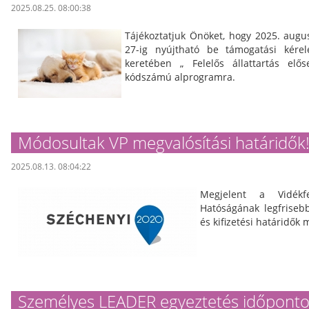
2025.08.25. 08:00:38
Tájékoztatjuk Önöket, hogy 2025. augu
27-ig nyújtható be támogatási kér
keretében „ Felelős állattartás elő
kódszámú alprogramra.
Módosultak VP megvalósítási határidők
2025.08.13. 08:04:22
Megjelent a Vidékfe
Hatóságának legfriseb
és kifizetési határidők 
Személyes LEADER egyeztetés időpont