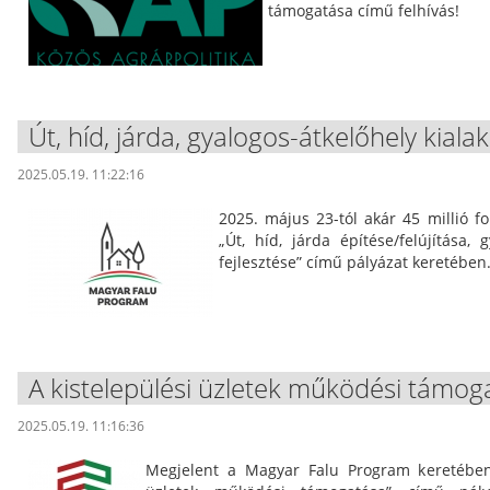
támogatása című felhívás!
Út, híd, járda, gyalogos-átkelőhely kialak
2025.05.19. 11:22:16
2025. május 23-tól akár 45 millió f
„Út, híd, járda építése/felújítása, g
fejlesztése” című pályázat keretében
A kistelepülési üzletek működési támo
2025.05.19. 11:16:36
Megjelent a Magyar Falu Program keretében 