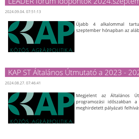
LEADER fórum időpontok 2024.szepte
2024.09.04. 07:51:13
Újabb 4 alkalommal tart
szeptember hónapban az aláb
KAP ST Általános Útmutató a 2023 - 20
2024.08.27. 07:46:41
Megjelent az Általános 
programozási időszakban a 
meghirdetett pályázati felhív