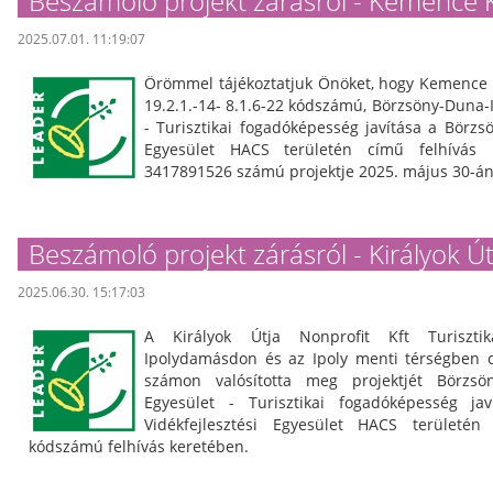
Beszámoló projekt zárásról - Kemence 
2025.07.01. 11:19:07
Örömmel tájékoztatjuk Önöket, hogy Kemence
19.2.1.-14- 8.1.6-22 kódszámú, Börzsöny-Duna-I
- Turisztikai fogadóképesség javítása a Börzsö
Egyesület HACS területén című felhívás 
3417891526 számú projektje 2025. május 30-án 
Beszámoló projekt zárásról - Királyok Útj
2025.06.30. 15:17:03
A Királyok Útja Nonprofit Kft Turisztik
Ipolydamásdon és az Ipoly menti térségben 
számon valósította meg projektjét Börzsöny
Egyesület - Turisztikai fogadóképesség ja
Vidékfejlesztési Egyesület HACS területén c
kódszámú felhívás keretében.