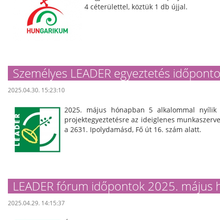
4 céterülettel, köztük 1 db újjal.
Személyes LEADER egyeztetés időponto
2025.04.30. 15:23:10
2025. május hónapban 5 alkalommal nyílik
projektegyeztetésre az ideiglenes munkaszerve
a 2631. Ipolydamásd, Fő út 16. szám alatt.
LEADER fórum időpontok 2025. május 
2025.04.29. 14:15:37