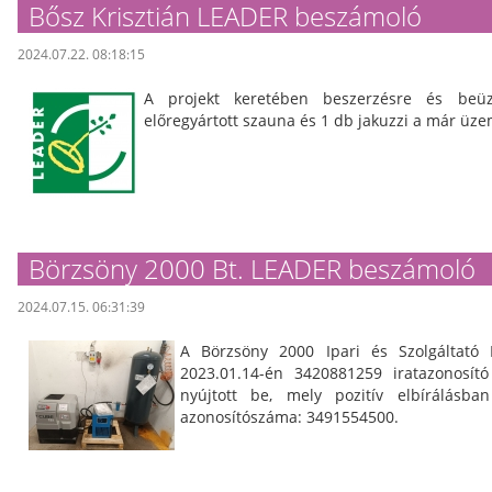
Bősz Krisztián LEADER beszámoló
2024.07.22. 08:18:15
A projekt keretében beszerzésre és beü
előregyártott szauna és 1 db jakuzzi a már üz
Börzsöny 2000 Bt. LEADER beszámoló
2024.07.15. 06:31:39
A Börzsöny 2000 Ipari és Szolgáltató 
2023.01.14-én 3420881259 iratazonosít
nyújtott be, mely pozitív elbírálásban
azonosítószáma: 3491554500.