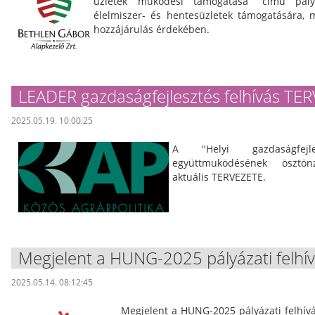
üzletek működési támogatása” című pályáz
élelmiszer- és hentesüzletek támogatására, 
hozzájárulás érdekében.
LEADER gazdaságfejlesztés felhívás TE
2025.05.19. 10:00:25
A "Helyi gazdaságfejl
együttmuködésének ösztö
aktuális TERVEZETE.
Megjelent a HUNG-2025 pályázati felhív
2025.05.14. 08:12:45
Megjelent a HUNG-2025 pályázati felhívás