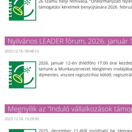
26 számú helyi felhívása, "Önkormányzati fejl
támogatási kérelmek benyújtására 2026. februá
Nyilvános LEADER fórum, 2026. január 
2025.12.16. 09:48:13
2026. január 12-én (hlétfőn) 17:00 órai kezde
tartunk a Munkaszervezet ideiglenes irodájába
díjmentes, viszont regisztcihoz kötött, regisztráln
Megnyílik az "Induló vállalkozások támo
2025.12.10. 13:29:50
2025. december 11-étől nyújtható be támogat