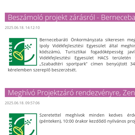
Beszámoló projekt zárásról - Berneceba
2025.06.18. 14:12:10
Bernecebaráti Önkormányzata sikeresen meg
Ipoly Vidékfejlesztési Egyesület által meghir
kódszámú, Turisztikai fogadóképesség jav
Vidékfejlesztési Egyesület HACS területén
„Szabadtéri sportpark” címen benyújtott 
kérelemben szereplő beszerzését.
Meghívó Projektzáró rendezvényre, Zen
2025.06.18. 09:57:06
Szeretettel meghívok minden kedves érd
(pénteken), 10:00 órakor kezdődő nyilvános pro