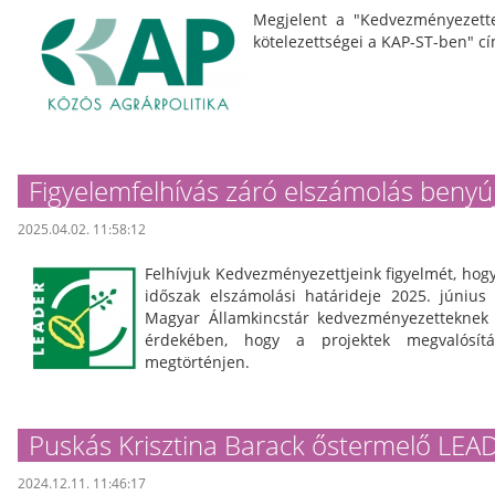
Megjelent a "Kedvezményezettek
kötelezettségei a KAP-ST-ben" c
Figyelemfelhívás záró elszámolás benyú
2025.04.02. 11:58:12
Felhívjuk Kedvezményezettjeink figyelmét, hog
időszak elszámolási határideje 2025. június 
Magyar Államkincstár kedvezményezetteknek s
érdekében, hogy a projektek megvalósít
megtörténjen.
Puskás Krisztina Barack őstermelő LE
2024.12.11. 11:46:17