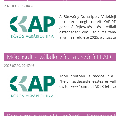
2025.08.06. 12:04:26
A Börzsöny-Duna-Ipoly Vidékfejl
területére meghirdetett KAP-R
gazdaságfejlesztés és válla
ösztönzése" című felhívás tám
alkalmas felülete 2025. augusztu
Módosult a vállalkozóknak szóló LEADER
2025.07.30. 07:47:46
Több pontban is módosult a 
"Helyi gazdaságfejlesztés és vá
ösztönzése" című LEADER felhív