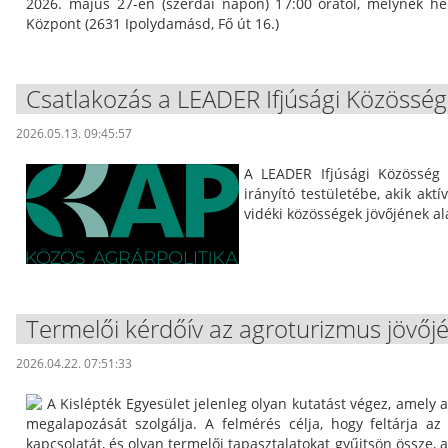
2026. május 27-én (szerdai napon) 17:00 órától, melynek he
Központ (2631 Ipolydamásd, Fő út 16.)
Csatlakozás a LEADER Ifjúsági Közösség
2026.05.13. 09:45:57
A LEADER Ifjúsági Közösség ké
irányító testületébe, akik akt
vidéki közösségek jövőjének al
Termelői kérdőív az agroturizmus jövőjé
2026.04.22. 07:51:33
A Kislépték Egyesület jelenleg olyan kutatást végez, amely a
megalapozását szolgálja. A felmérés célja, hogy feltárja az
kapcsolatát, és olyan termelői tapasztalatokat gyűjtsön össze,