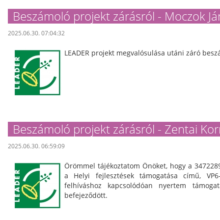
Beszámoló projekt zárásról - Moczok J
2025.06.30. 07:04:32
LEADER projekt megvalósulása utáni záró besz
Beszámoló projekt zárásról - Zentai Kor
2025.06.30. 06:59:09
Örömmel tájékoztatom Önöket, hogy a 347228
a Helyi fejlesztések támogatása című, VP6-
felhíváshoz kapcsolódóan nyertem támogatá
befejeződött.