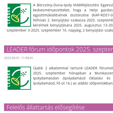
A Börzsöny-Duna-Ipoly Vidékfejlesztési Egyesü
kedvezményezetteket, hogy a Helyi gazdasá
együttműködésének ösztönzése (KAP-RD57-0
felhívás 2. benyújtási szakasza 2025. szeptem
kérelmek benyújtására 2025. augusztus 13-2025
szeptember 3-2025. szeptember 16. napjáig, 2 benyújtási szaka
LEADER fórum időpontok 2025. szept
2025.09.01. 11:09:41
Újabb 2 alkalommal tartunk LEADER fórumot 
2025. szeptember hónapban a Munkaszerv
Ipolydamásdon (Ipolydamásd Oktatási és
Ipolydamásd, Fő út 16.) az alábbi időpontokban
Felelős állattartás elősegítése