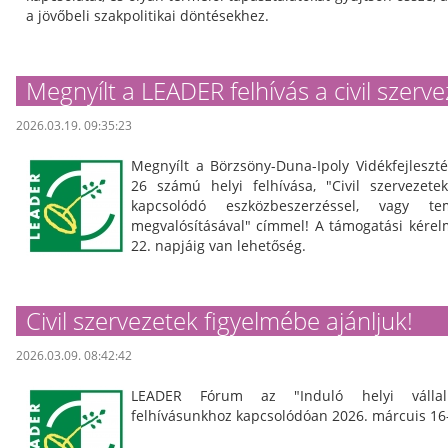
a jövőbeli szakpolitikai döntésekhez.
Megnyílt a LEADER felhívás a civil szerv
2026.03.19. 09:35:23
Megnyílt a Börzsöny-Duna-Ipoly Vidékfejleszté
26 számú helyi felhívása, "Civil szervezet
kapcsolódó eszközbeszerzéssel, vagy te
megvalósításával" címmel! A támogatási kérelm
22. napjáig van lehetőség.
Civil szervezetek figyelmébe ajánljuk!
2026.03.09. 08:42:42
LEADER Fórum az "Induló helyi vállal
felhívásunkhoz kapcsolódóan 2026. márcuis 16-