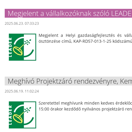
Megjelent a vállalkozóknak szóló LEADER
2025.06.23. 07:33:23
Megjelent a Helyi gazdaságfejlesztés és vál
ösztönzése című, KAP-RD57-013-1-25 kódszámú 
Meghívó Projektzáró rendezvényre, Ke
2025.06.19. 11:02:24
Szeretettel meghívunk minden kedves érdeklődő
15:00 órakor kezdődő nyilvános projektzáró re