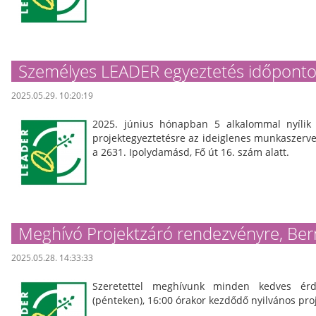
Személyes LEADER egyeztetés időponto
2025.05.29. 10:20:19
2025. június hónapban 5 alkalommal nyílik
projektegyeztetésre az ideiglenes munkaszerve
a 2631. Ipolydamásd, Fő út 16. szám alatt.
Meghívó Projektzáró rendezvényre, Ber
2025.05.28. 14:33:33
Szeretettel meghívunk minden kedves érd
(pénteken), 16:00 órakor kezdődő nyilvános pro