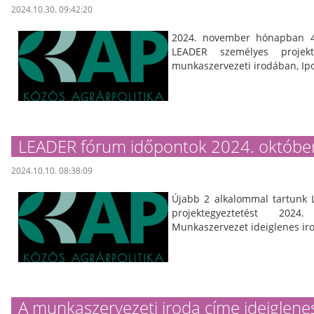
2024.10.30. 09:42:20
2024. november hónapban 4 
LEADER személyes projekt
munkaszervezeti irodában, I
LEADER fórum időpontok 2024. októbe
2024.10.10. 08:38:09
Újabb 2 alkalommal tartunk
projektegyeztetést 20
Munkaszervezet ideiglenes i
A munkaszervezeti iroda címe ideiglenes