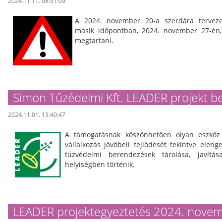
2024.11.11. 08:31:09
A 2024. november 20-a szerdára tervezet
másik időpontban, 2024. november 27-én,
megtartani.
Simon Tűzédelmi Kft. LEADER projekt 
2024.11.01. 13:40:47
A támogatásnak köszönhetően olyan eszköz 
vállalkozás jövőbeli fejlődését tekintve eleng
tűzvédelmi berendezések tárolása, javítás
helyiségben történik.
LEADER projektegyeztetés 2024. nove