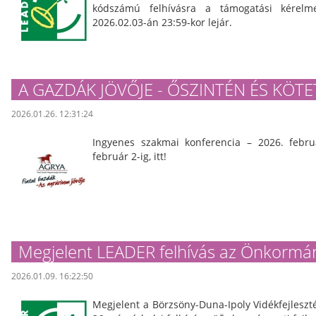
kódszámú felhívásra a támogatási kérelme
2026.02.03-án 23:59-kor lejár.
A GAZDÁK JÖVŐJE - ŐSZINTÉN ÉS KÖT
2026.01.26. 12:31:24
Ingyenes szakmai konferencia – 2026. februá
február 2-ig, itt!
Megjelent LEADER felhívás az Önkormá
2026.01.09. 16:22:50
Megjelent a Börzsöny-Duna-Ipoly Vidékfejleszt