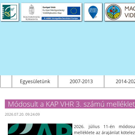
 projektek
S tervezés
Saját pályázatok, kiadványok
LEADER
Működési költségeink
Egyesületünk
2007-2013
2014-20
Módosult a KAP VHR 3. számú melléklete
2026.07.20. 09:24:09
2026. július 11-én módo
melléklete az árajánlat kötelez